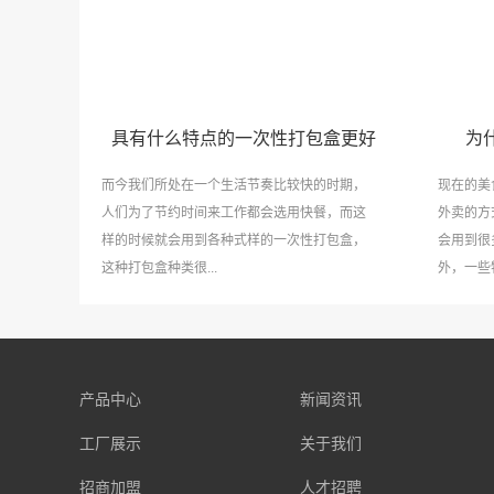
具有什么特点的一次性打包盒更好
为
而今我们所处在一个生活节奏比较快的时期，
现在的美
人们为了节约时间来工作都会选用快餐，而这
外卖的方
样的时候就会用到各种式样的一次性打包盒，
会用到很
这种打包盒种类很...
外，一些特
产品中心
新闻资讯
工厂展示
关于我们
招商加盟
人才招聘