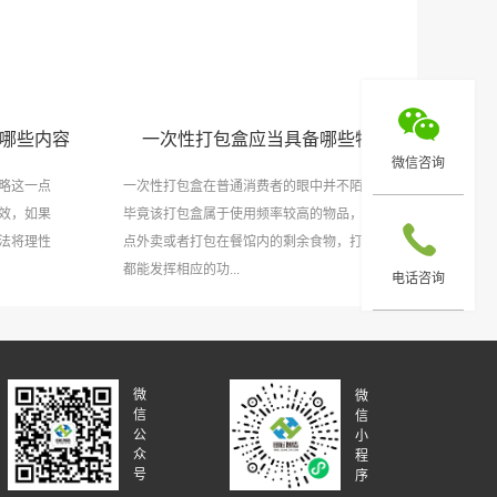
哪些内容
一次性打包盒应当具备哪些特点
微信咨询
略这一点
一次性打包盒在普通消费者的眼中并不陌生，
效，如果
毕竟该打包盒属于使用频率较高的物品，无论
法将理性
点外卖或者打包在餐馆内的剩余食物，打包盒
都能发挥相应的功...
电话咨询
微
微
信
信
公
小
众
程
号
序