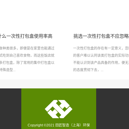
什么一次性打包盒使用率高
挑选一次性打包盒不应忽略
食种类很多，即便是在家里也能通过
一次性打包盒的存在有一定意义，忽
式吃到自己喜欢食物，而这些饭店就
的客户难以认同该类打包盒的实际功
多打包盒，除了常用的集中打包盒以
不能认识到该产品具备的作用，便无
殊造型...
的态度贯彻下去，...
Copyright ©2021 田匠智造（上海）环保