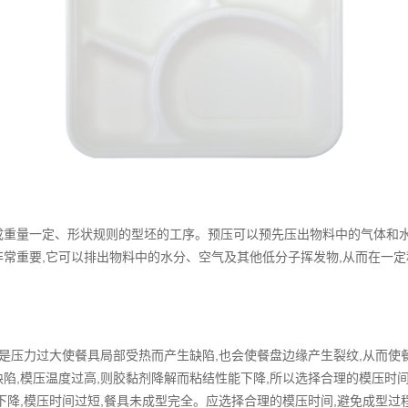
重量一定、形状规则的型坯的工序。预压可以预先压出物料中的气体和水
非常重要,它可以排出物料中的水分、空气及其他低分子挥发物,从而在一
但是压力过大使餐具局部受热而产生缺陷,也会使餐盘边缘产生裂纹,从而
陷,模压温度过高,则胶黏剂降解而粘结性能下降,所以选择合理的模压时
下降,模压时间过短,餐具未成型完全。应选择合理的模压时间,避免成型过