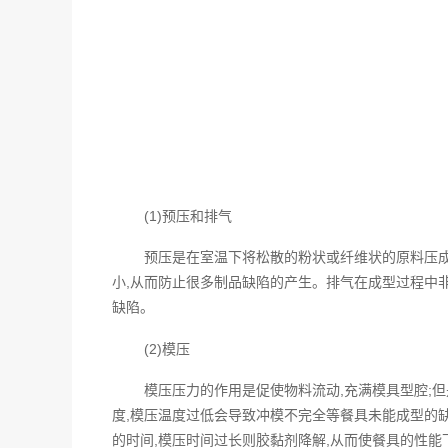
(1)预压和排气
预压是在室温下将松散的粉状或纤维状的原料压成
小,从而防止很多制品缺陷的产生。排气在成型过程中
缺陷。
(2)模压
模压压力的作用是促使物料流动,充满模具型腔;
度,模压温度过低会导致冲模不完全等餐具未能成型的缺
的时间,模压时间过长则胶黏剂降解,从而使餐具的性能